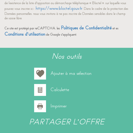
de l’existence de la liste d'opposition au démarchage téléphonique « Bloctel », sur laquelle vous
Statistiques
https://www.bloctel.gouv.fr
pouvez vous inscrire ici :
. Dans le cadre de la protection des
Données personnelles, nous vous invitons à ne pas inscrire de Données sensibles dans le champ
de saisie libre.
Nous n'avons pas pu déterminer de statistiques pour cette
%
ville
Politiques de Confidentialité
Ce site est protégé par reCAPTCHA, les
et es
Conditions d'utilisation
de Google s'appliquent.
nos outils
Ajouter à ma sélection
Calculette
Imprimer
PARTAGER L'OFFRE