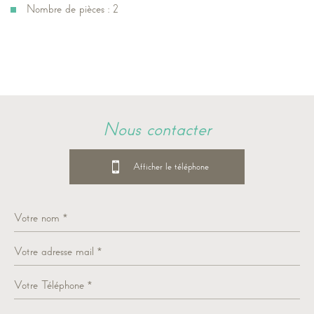
Nombre de pièces : 2
la ville de marseille (13005)
+
nous contacter
−
04 91 91 87 53
Afficher le téléphone
Leaflet
©
Jawg
Maps
© OpenStreetMap
|
|