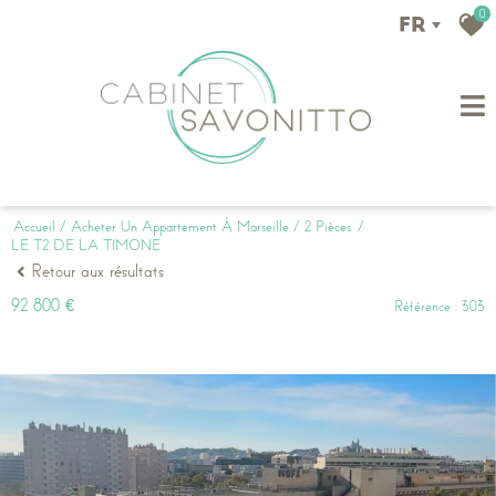
0
FR
Accueil
Acheter Un Appartement À Marseille
2 Pièces.
LE T2 DE LA TIMONE
Retour aux résultats
92 800 €
Référence : 303