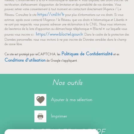
Réseau. Conformément à la loi « informatique et libertés », vous disposez des droits d’accès, de
rectification, d’effacement, d’opposition, de limitation et de portabilité de vos données. Vous
pouvez retirer votre consentement à tout moment en contactant directement l’Agence / Le
Nous n'avons pas pu déterminer de statistiques pour cette
https://cnil.fr/fr
%
Réseau. Consultez le site
pour plus d’informations sur vos droits. Si vous
ville
estimez, après avoir contacté l'Agence / le Réseau, que vos droits « Informatique et Libertés »
ne sont pas respectés, vous pouvez adresser une réclamation à la CNIL. Nous vous informons
de l’existence de la liste d'opposition au démarchage téléphonique « Bloctel », sur laquelle vous
https://www.bloctel.gouv.fr
pouvez vous inscrire ici :
. Dans le cadre de la protection des
Données personnelles, nous vous invitons à ne pas inscrire de Données sensibles dans le champ
de saisie libre.
Politiques de Confidentialité
Ce site est protégé par reCAPTCHA, les
et es
Conditions d'utilisation
de Google s'appliquent.
nos outils
Ajouter à ma sélection
Imprimer
PARTAGER L'OFFRE