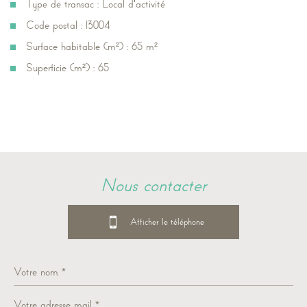
Type de transac : Local d'activité
Code postal : 13004
Surface habitable (m²) : 65 m²
Superficie (m²) : 65
la ville de marseille (13004)
+
nous contacter
−
04 91 91 87 53
Afficher le téléphone