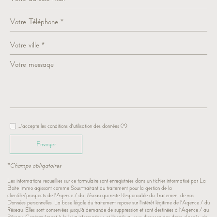
Leaflet
©
Jawg
Maps
© OpenStreetMap
|
|
Bar
Cinéma
Collège
École maternelle
École primaire
J'accepte les conditions d'utilisation des données (*)
Enseignement supérieur
Envoyer
Lycée
*Champs obligatoires
Bureau de poste
Les informations recueillies sur ce formulaire sont enregistrées dans un fichier informatisé par La
Boite Immo agissant comme Sous-traitant du traitement pour la gestion de la
clientèle/prospects de l'Agence / du Réseau qui reste Responsable du Traitement de vos
Presse et Tabac
Données personnelles. La base légale du traitement repose sur l'intérêt légitime de l'Agence / du
Réseau. Elles sont conservées jusqu'à demande de suppression et sont destinées à l'Agence / au
Statistiques