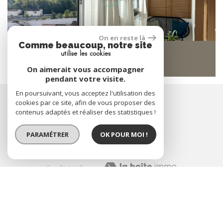
On en reste là
Comme beaucoup, notre site
Marseille 13010
utilise les cookies
1 200 €
On aimerait vous accompagner
pendant votre visite.
En poursuivant, vous acceptez l'utilisation des
ADHÉRENTS
cookies par ce site, afin de vous proposer des
contenus adaptés et réaliser des statistiques !
PARAMÉTRER
OK POUR MOI !
Site Réalisé Par:
© 2026 | Tous droits réservés | Traduction powered by Google
Plan du site
Mentions légales
Nos honoraires
Liens
Admin
Toutes nos annonces
Site internet compatible multi-supports,
un seul site adaptable à tous les types d'écrans.